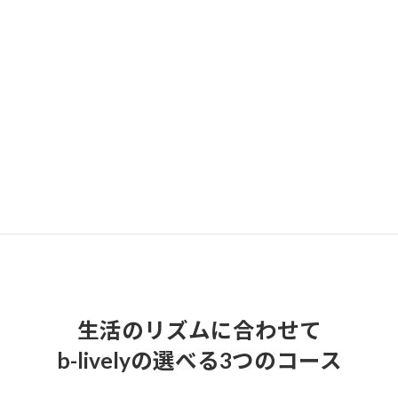
骨盤底筋トレーニングは、尿漏れ防止・ポッコリお腹改善・
体幹部の強化ができます。
様々なところに影響する骨盤底筋。骨盤底筋が弱くなれば、
「下半身も弱くなる原因」となります。
この腹筋をしっかり鍛えるということは、姿勢が良くなると
いうこと。
骨盤底筋を鍛える⇒横隔膜が強くなる⇒呼吸がしっかりでき
るようになります。
生活のリズムに合わせて
b-livelyの選べる3つのコース